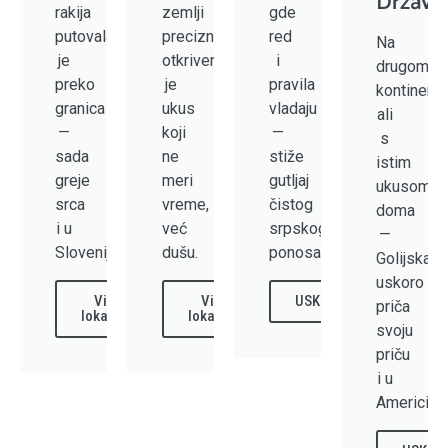
Države
rakija
zemlji
gde
putovala
preciznosti,
red
Na
je
otkriven
i
drugom
preko
je
pravila
kontinentu
granica
ukus
vladaju
ali
—
koji
—
s
sada
ne
stiže
istim
greje
meri
gutljaj
ukusom
srca
vreme,
čistog
doma
i u
već
srpskog
—
Sloveniji.
dušu.
ponosa.
Golijska
uskoro
Vidi
Vidi
USKORO
priča
lokacije
lokacije
svoju
priču
i u
Americi