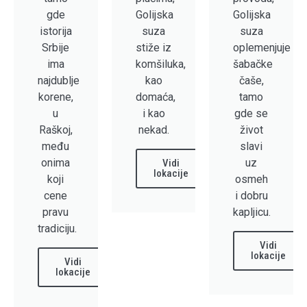
gde
Golijska
Golijska
istorija
suza
suza
Srbije
stiže iz
oplemenjuje
ima
komšiluka,
šabačke
najdublje
kao
čaše,
korene,
domaća,
tamo
u
i kao
gde se
Raškoj,
nekad.
život
među
slavi
onima
uz
Vidi
lokacije
koji
osmeh
cene
i dobru
pravu
kapljicu.
tradiciju.
Vidi
lokacije
Vidi
lokacije