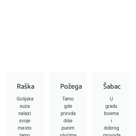
Raška
Požega
Šabac
Golijska
Tamo
U
suza
gde
gradu
nalazi
priroda
boema
svoje
diše
i
mesto
punim
dobrog
tamo
plućima,
provoda,