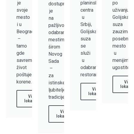
je
planinskog
po
dostupna
svoje
centra
uživanju,
je
mesto
u
Golijska
na
i u
Srbiji,
suza
pažljivo
Beogradu
Golijska
zauzima
odabranim
–
suza
posebno
mestima
tamo
se
mesto
širom
gde
služi
u
Novog
savremeni
u
menijima
Sada
život
odabranim
ugostitelja
–
poštuje
restoranima.
za
korene.
Vidi
istinske
lokacij
Vidi
ljubitelje
lokacije
Vidi
tradicije.
lokacije
Vidi
lokacije