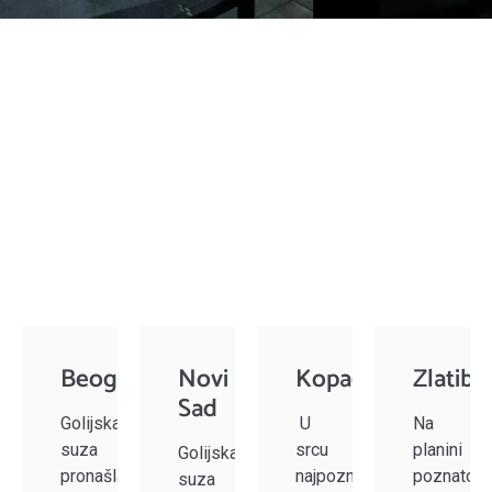
Beograd
Novi
Kopaonik
Zlatibo
Sad
Golijska
U
Na
suza
srcu
planini
Golijska
pronašla
najpoznatijeg
poznatoj
suza