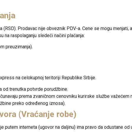
ćanja
ma (RSD). Prodavac nije obveznik PDV-a. Cene se mogu menjati, 
 na raspolaganju sledeći načini plaćanja:
om preuzimanja).
xpress
na celokupnoj teritoriji Republike Srbije.
a od trenutka potvrde porudžbine.
čunavaju prema zvaničnom cenovniku kurirske službe važećem na d
džbine preko određenog iznosa).
vora (Vraćanje robe)
je putem interneta (ugovor na daljinu) ima pravo da odustane od