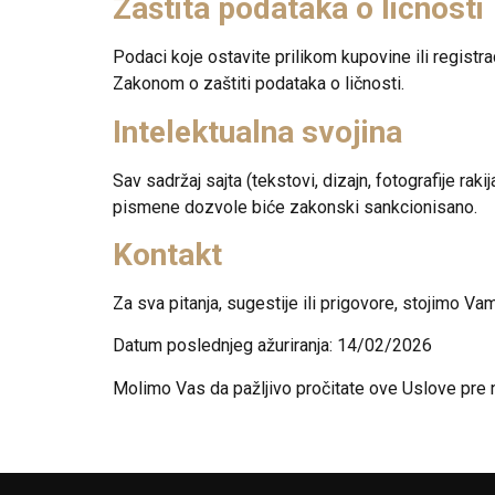
Zaštita podataka o ličnosti
Podaci koje ostavite prilikom kupovine ili registr
Zakonom o zaštiti podataka o ličnosti.
Intelektualna svojina
Sav sadržaj sajta (tekstovi, dizajn, fotografije rak
pismene dozvole biće zakonski sankcionisano.
Kontakt
Za sva pitanja, sugestije ili prigovore, stojimo Va
Datum poslednjeg ažuriranja: 14/02/2026
Molimo Vas da pažljivo pročitate ove Uslove pre n