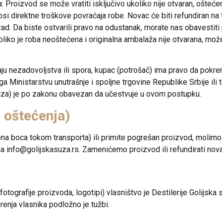
a:
Proizvod se može vratiti isključivo ukoliko
nije otvaran, ošteće
osi direktne troškove povraćaja robe. Novac će biti refundiran na
d. Da biste ostvarili pravo na odustanak, morate nas obavestit
oliko je roba neoštećena i originalna ambalaža nije otvarana, mož
ju nezadovoljstva ili spora, kupac (potrošač) ima pravo da pok
Ministarstvu unutrašnje i spoljne trgovine Republike Srbije ili
 suza) je po zakonu obavezan da učestvuje u ovom postupku.
 oštećenja)
ena boca tokom transporta) ili primite pogrešan proizvod, molimo
na
info@golijskasuza.rs
. Zamenićemo proizvod ili refundirati nov
fotografije proizvoda, logotipi) vlasništvo je Destilerije Golijsk
enja vlasnika podložno je tužbi.