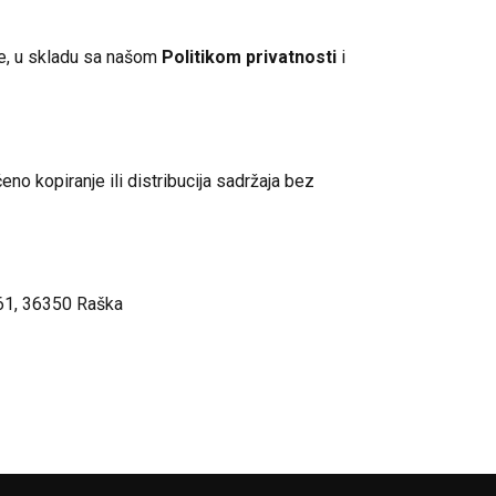
uke, u skladu sa našom
Politikom privatnosti
i
ćeno kopiranje ili distribucija sadržaja bez
61, 36350 Raška