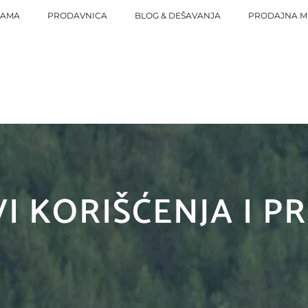
NAMA
PRODAVNICA
BLOG & DEŠAVANJA
PRODAJNA M
I KORIŠĆENJA I P