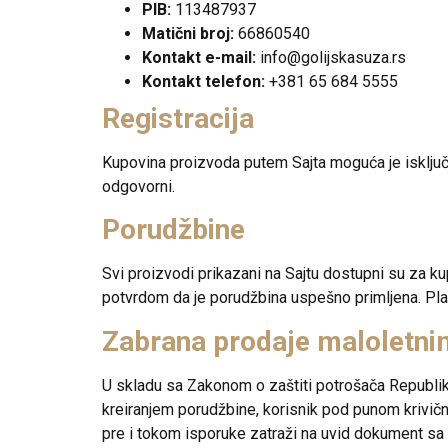
PIB:
113487937
Matični broj:
66860540
Kontakt e-mail:
info@golijskasuza.rs
Kontakt telefon:
+381 65 684 5555
Registracija
Kupovina proizvoda putem Sajta moguća je isključiv
odgovorni.
Porudžbine
Svi proizvodi prikazani na Sajtu dostupni su za k
potvrdom da je porudžbina uspešno primljena. Pla
Zabrana prodaje maloletni
U skladu sa Zakonom o zaštiti potrošača Republike
kreiranjem porudžbine, korisnik pod punom krivič
pre i tokom isporuke zatraži na uvid dokument sa f