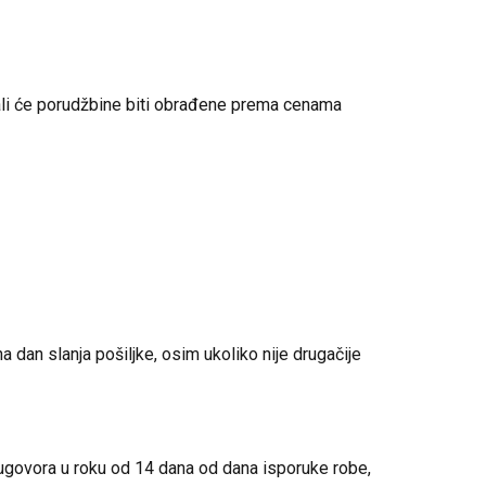
ali će porudžbine biti obrađene prema cenama
an slanja pošiljke, osim ukoliko nije drugačije
 ugovora u roku od 14 dana od dana isporuke robe,