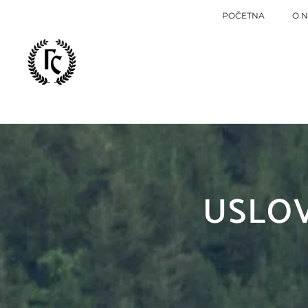
POČETNA
O 
USLOV