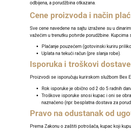
odbijena, a porudžbina otkazana.
Cene proizvoda i način pla
Sve cene navedene na sajtu izražene su u dinari
važećim u trenutku potvrde porudžbine. Kupcima su
Plaćanje pouzećem (gotovinski kuriru prilik
Uplata na tekući račun (pre slanja robe).
Isporuka i troškovi dostave
Proizvodi se isporučuju kurirskom službom Bex
E
Rok isporuke je obično od 2 do 5 radnih dan
Troškove isporuke snosi kupac i oni se obra
naznačeno (npr. besplatna dostava za poru
Pravo na odustanak od ugo
Prema Zakonu o zaštiti potrošača, kupac koji kupu