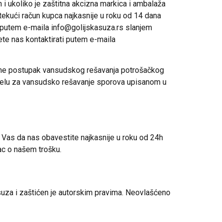
n i ukoliko je zaštitna akcizna markica i ambalaža
 tekući račun kupca najkasnije u roku od 14 dana
i putem e-maila
info@golijskasuza.rs
slanjem
ete nas kontaktirati putem e-maila
rene postupak vansudskog rešavanja potrošačkog
 telu za vansudsko rešavanje sporova upisanom u
 Vas da nas obavestite najkasnije u roku od 24h
ac o našem trošku.
a suza i zaštićen je autorskim pravima. Neovlašćeno