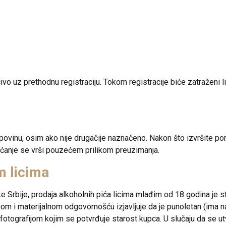
o uz prethodnu registraciju. Tokom registracije biće zatraženi ličn
upovinu, osim ako nije drugačije naznačeno. Nakon što izvršite po
ćanje se vrši pouzećem prilikom preuzimanja.
m licima
 Srbije, prodaja alkoholnih pića licima mlađim od 18 godina je s
nom i materijalnom odgovornošću izjavljuje da je punoletan (ima 
otografijom kojim se potvrđuje starost kupca. U slučaju da se utv