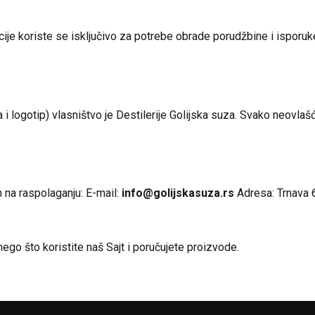
acije koriste se isključivo za potrebe obrade porudžbine i ispor
ija i logotip) vlasništvo je Destilerije Golijska suza. Svako neovlaš
m na raspolaganju: E-mail:
info@golijskasuza.rs
Adresa: Trnava 
ego što koristite naš Sajt i poručujete proizvode.