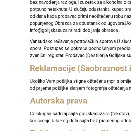
bez navođenja razloga.
Izuzetak za alkoholna pić
potpuno netaknuta
. U slučaju odustanka, kupac sn
od dana kada prodavac primi neoštećenu robu naza
popunjenog Obrazca za odustanak od ugovora
.Uk
info@golijskasuza.rs
radi dobijanja obrasca .
Vansudsko rešavanje potrošačkih sporova
U sluča
spora. Postupak se pokreće podnošenjem predloga 
zvanični registar. Prodavac (Destilerija Golijska
Reklamacije (Saobraznost i
Ukoliko Vam pošiljka stigne oštećena (npr. slomlj
od prijema pošiljke slanjem fotografija oštećenja 
Autorska prava
Celokupan sadržaj sajta golijskasuza.rs (tekstovi, 
korišćenje bilo kog dela sajta bez pismenog odobr