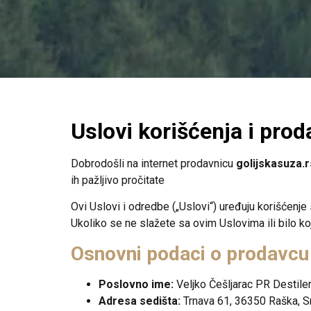
Uslovi korišćenja i prod
Dobrodošli na internet prodavnicu
golijskasuza.r
ih pažljivo pročitate
Ovi Uslovi i odredbe („Uslovi“) uređuju korišćenje 
Ukoliko se ne slažete sa ovim Uslovima ili bilo koj
Osnovni podaci o prodavcu
Poslovno ime:
Veljko Češljarac PR Destil
Adresa sedišta:
Trnava 61, 36350 Raška, Sr