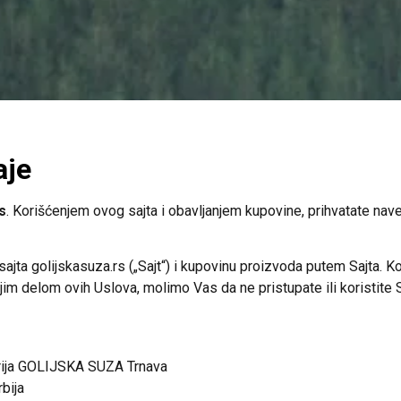
aje
s
. Korišćenjem ovog sajta i obavljanjem kupovine, prihvatate na
sajta golijskasuza.rs („Sajt“) i kupovinu proizvoda putem Sajta. K
im delom ovih Uslova, molimo Vas da ne pristupate ili koristite Sa
erija GOLIJSKA SUZA Trnava
bija