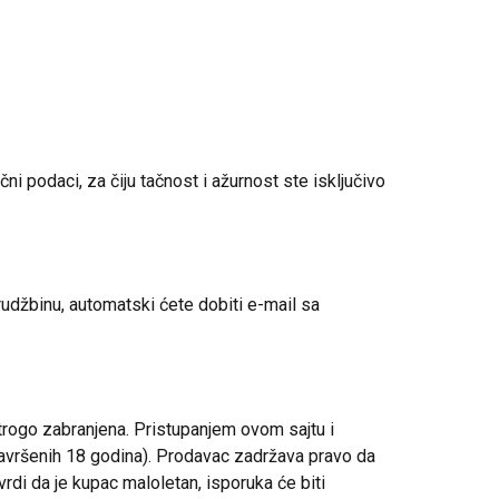
i podaci, za čiju tačnost i ažurnost ste isključivo
rudžbinu, automatski ćete dobiti e-mail sa
trogo zabranjena. Pristupanjem ovom sajtu i
navršenih 18 godina). Prodavac zadržava pravo da
rdi da je kupac maloletan, isporuka će biti