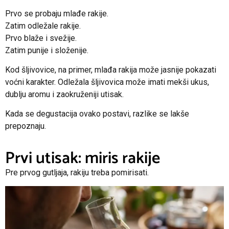
Prvo se probaju mlađe rakije.
Zatim odležale rakije.
Prvo blaže i svežije.
Zatim punije i složenije.
Kod šljivovice, na primer, mlađa rakija može jasnije pokazati
voćni karakter. Odležala šljivovica može imati mekši ukus,
dublju aromu i zaokruženiji utisak.
Kada se degustacija ovako postavi, razlike se lakše
prepoznaju.
Prvi utisak: miris rakije
Pre prvog gutljaja, rakiju treba pomirisati.