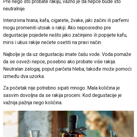
Pre nego što probate rakiju, važno je da nepce bude što
neutralnije.
Intenzivna hrana, kafa, cigarete, žvake, jaki začini ili parfemi
mogu promeniti utisak o rakiji. Ako neposredno pre
degustacije pojedete nešto jako začinjeno ili popijete kafu,
miris i ukus rakije nećete osetiti na pravi način.
Najbolje je da uz degustaciju imate čašu vode. Voda pomaže
da se osveži nepce, posebno ako probate više rakija.
Neutralan zalogaj, poput parčeta hleba, takođe može pomoći
između dva uzorka.
Za početak nije potrebno sipati mnogo. Mala količina je
sasvim dovoljna da se rakija proceni. Kod degustacije je
važnija pažnja nego količina.