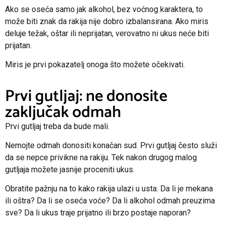
Ako se oseća samo jak alkohol, bez voćnog karaktera, to
može biti znak da rakija nije dobro izbalansirana. Ako miris
deluje težak, oštar ili neprijatan, verovatno ni ukus neće biti
prijatan.
Miris je prvi pokazatelj onoga što možete očekivati.
Prvi gutljaj: ne donosite
zaključak odmah
Prvi gutljaj treba da bude mali.
Nemojte odmah donositi konačan sud. Prvi gutljaj često služi
da se nepce privikne na rakiju. Tek nakon drugog malog
gutljaja možete jasnije proceniti ukus.
Obratite pažnju na to kako rakija ulazi u usta. Da li je mekana
ili oštra? Da li se oseća voće? Da li alkohol odmah preuzima
sve? Da li ukus traje prijatno ili brzo postaje naporan?