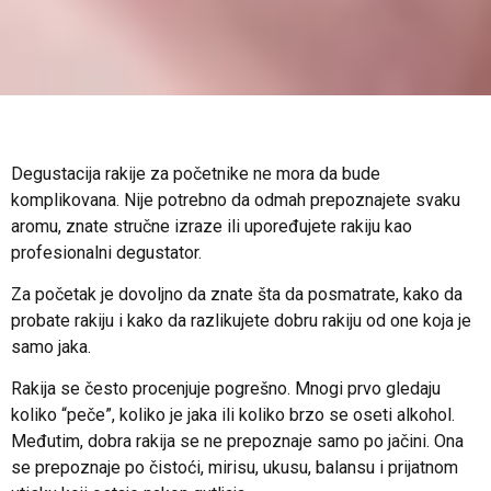
Degustacija rakije za početnike ne mora da bude
komplikovana. Nije potrebno da odmah prepoznajete svaku
aromu, znate stručne izraze ili upoređujete rakiju kao
profesionalni degustator.
Za početak je dovoljno da znate šta da posmatrate, kako da
probate rakiju i kako da razlikujete dobru rakiju od one koja je
samo jaka.
Rakija se često procenjuje pogrešno. Mnogi prvo gledaju
koliko “peče”, koliko je jaka ili koliko brzo se oseti alkohol.
Međutim, dobra rakija se ne prepoznaje samo po jačini. Ona
se prepoznaje po čistoći, mirisu, ukusu, balansu i prijatnom