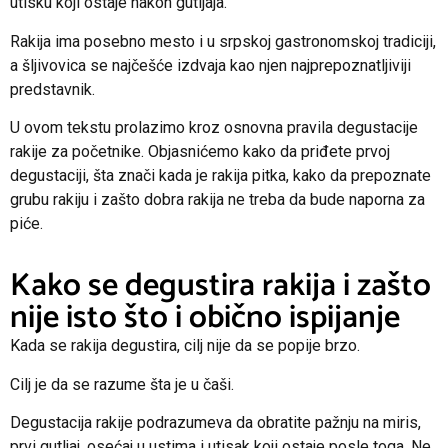
utisku koji ostaje nakon gutljaja.
Rakija ima posebno mesto i u
srpskoj gastronomskoj tradiciji
,
a šljivovica se najčešće izdvaja kao njen najprepoznatljiviji
predstavnik.
U ovom tekstu prolazimo kroz osnovna pravila degustacije
rakije za početnike. Objasnićemo kako da priđete prvoj
degustaciji, šta znači kada je rakija pitka, kako da prepoznate
grubu rakiju i zašto dobra rakija ne treba da bude naporna za
piće.
Kako se degustira rakija i zašto
nije isto što i obično ispijanje
Kada se rakija degustira, cilj nije da se popije brzo.
Cilj je da se razume šta je u čaši.
Degustacija rakije podrazumeva da obratite pažnju na miris,
prvi gutljaj, osećaj u ustima i utisak koji ostaje posle toga. Ne