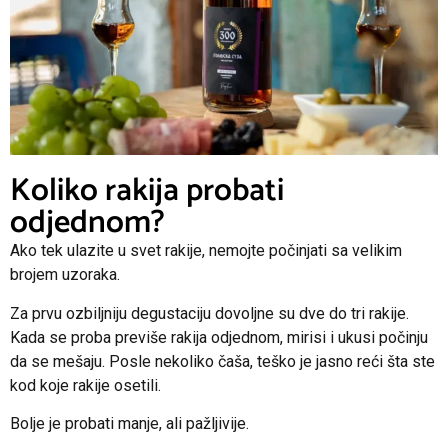
Koliko rakija probati
odjednom?
Ako tek ulazite u svet rakije, nemojte počinjati sa velikim
brojem uzoraka.
Za prvu ozbiljniju degustaciju dovoljne su dve do tri rakije.
Kada se proba previše rakija odjednom, mirisi i ukusi počinju
da se mešaju. Posle nekoliko čaša, teško je jasno reći šta ste
kod koje rakije osetili.
Bolje je probati manje, ali pažljivije.