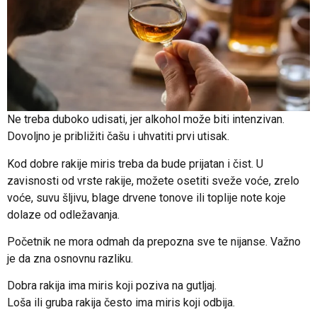
Ne treba duboko udisati, jer alkohol može biti intenzivan.
Dovoljno je približiti čašu i uhvatiti prvi utisak.
Kod dobre rakije miris treba da bude prijatan i čist. U
zavisnosti od vrste rakije, možete osetiti sveže voće, zrelo
voće, suvu šljivu, blage drvene tonove ili toplije note koje
dolaze od odležavanja.
Početnik ne mora odmah da prepozna sve te nijanse. Važno
je da zna osnovnu razliku.
Dobra rakija ima miris koji poziva na gutljaj.
Loša ili gruba rakija često ima miris koji odbija.