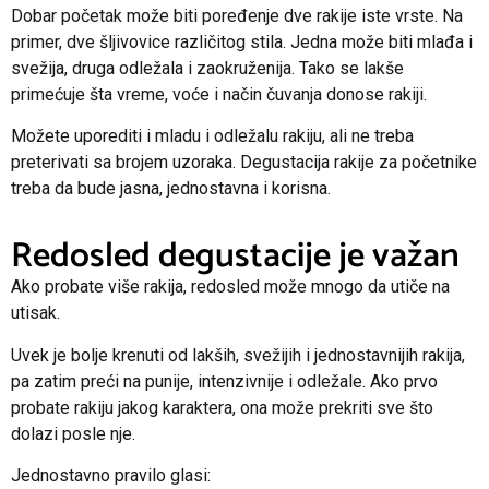
Dobar početak može biti poređenje dve rakije iste vrste. Na
primer, dve šljivovice različitog stila. Jedna može biti mlađa i
svežija, druga odležala i zaokruženija. Tako se lakše
primećuje šta vreme, voće i način čuvanja donose rakiji.
Možete uporediti i mladu i odležalu rakiju, ali ne treba
preterivati sa brojem uzoraka. Degustacija rakije za početnike
treba da bude jasna, jednostavna i korisna.
Redosled degustacije je važan
Ako probate više rakija, redosled može mnogo da utiče na
utisak.
Uvek je bolje krenuti od lakših, svežijih i jednostavnijih rakija,
pa zatim preći na punije, intenzivnije i odležale. Ako prvo
probate rakiju jakog karaktera, ona može prekriti sve što
dolazi posle nje.
Jednostavno pravilo glasi: