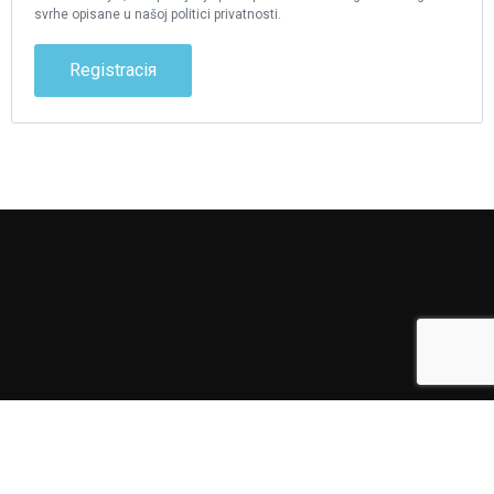
svrhe opisane u našoj politici privatnosti.
Registraciя
ГОЛИЈСКA СУЗA
ГЛАВНАЯ