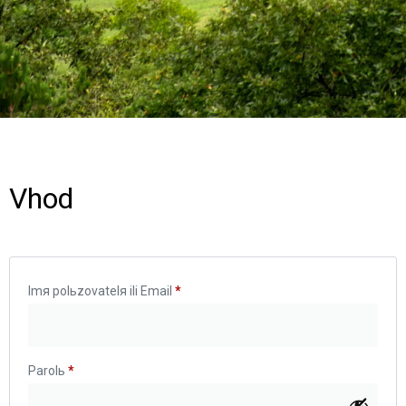
Vhod
Imя polьzovatelя ili Email
*
Parolь
*