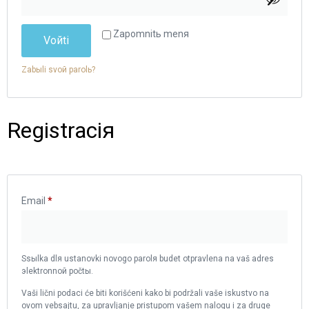
Zapomnitь menя
Voйti
Zabыli svoй parolь?
Registraciя
Email
*
Ssыlka dlя ustanovki novogo parolя budet otpravlena ​​na vaš adres
эlektronnoй počtы.
Vaši lični podaci će biti korišćeni kako bi podržali vaše iskustvo na
ovom vebsajtu, za upravljanje pristupom vašem nalogu i za druge